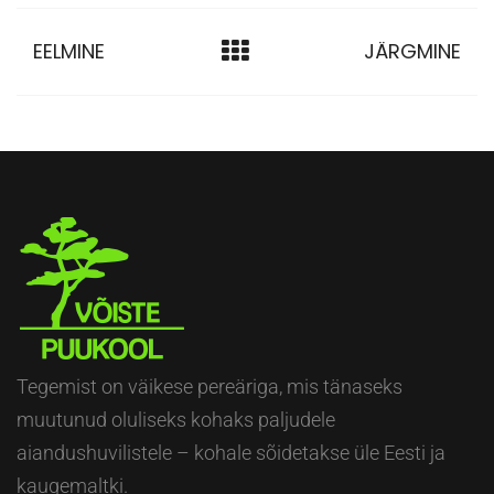
EELMINE
JÄRGMINE
Tegemist on väikese pereäriga, mis tänaseks
muutunud oluliseks kohaks paljudele
aiandushuvilistele – kohale sõidetakse üle Eesti ja
kaugemaltki.