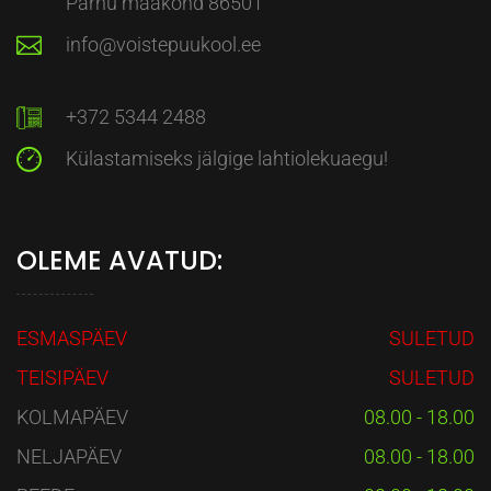
Pärnu maakond 86501
info@voistepuukool.ee
+372 5344 2488
Külastamiseks jälgige lahtiolekuaegu!
OLEME AVATUD:
ESMASPÄEV
SULETUD
TEISIPÄEV
SULETUD
KOLMAPÄEV
08.00 - 18.00
NELJAPÄEV
08.00 - 18.00