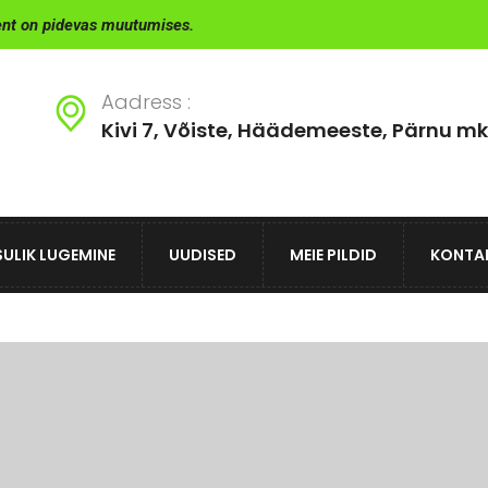
ent on pidevas muutumises.
Aadress :
Kivi 7, Võiste, Häädemeeste, Pärnu mk
ULIK LUGEMINE
UUDISED
MEIE PILDID
KONTA