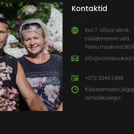
Kontaktid
Kivi 7, Võiste alevik,
Häädemeeste vald,
Pärnu maakond 865
info@voistepuukool.
+372 5344 2488
Külastamiseks jälgig
lahtiolekuaegu!