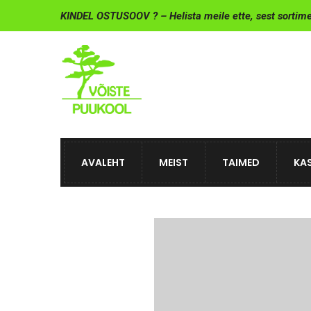
KINDEL OSTUSOOV ? – Helista meile ette, sest sortim
AVALEHT
MEIST
TAIMED
KAS