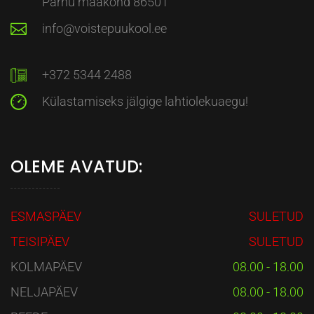
Pärnu maakond 86501
info@voistepuukool.ee
+372 5344 2488
Külastamiseks jälgige lahtiolekuaegu!
OLEME AVATUD:
ESMASPÄEV
SULETUD
TEISIPÄEV
SULETUD
KOLMAPÄEV
08.00 - 18.00
NELJAPÄEV
08.00 - 18.00