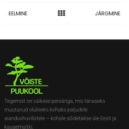
EELMINE
JÄRGMINE
Tegemist on väikese pereäriga, mis tänaseks
muutunud oluliseks kohaks paljudele
aiandushuvilistele – kohale sõidetakse üle Eesti ja
kaugemaltki.