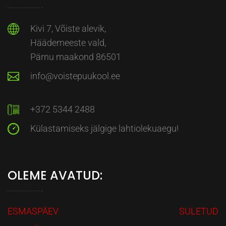
Kivi 7, Võiste alevik,
Häädemeeste vald,
Pärnu maakond 86501
info@voistepuukool.ee
+372 5344 2488
Külastamiseks jälgige lahtiolekuaegu!
OLEME AVATUD:
ESMASPÄEV
SULETUD