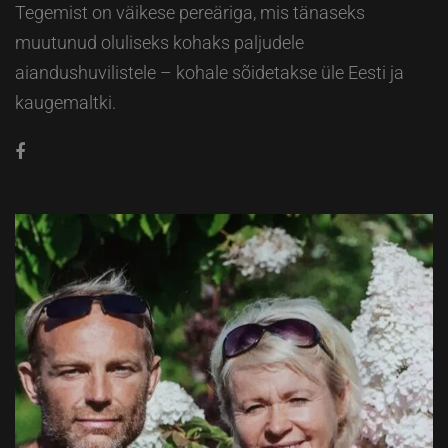
Tegemist on väikese pereäriga, mis tänaseks
muutunud oluliseks kohaks paljudele
aiandushuvilistele – kohale sõidetakse üle Eesti ja
kaugemaltki.