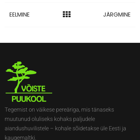
EELMINE
JÄRGMINE
Tegemist on väikese pereäriga, mis tänaseks
muutunud oluliseks kohaks paljudele
aiandushuvilistele – kohale sõidetakse üle Eesti ja
kaugemaltki.