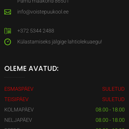
Pärnu maakond 86501
info@voistepuukool.ee
+372 5344 2488
Külastamiseks jälgige lahtiolekuaegu!
OLEME AVATUD:
ESMASPÄEV
SULETUD
TEISIPÄEV
SULETUD
KOLMAPÄEV
08.00 - 18.00
NELJAPÄEV
08.00 - 18.00