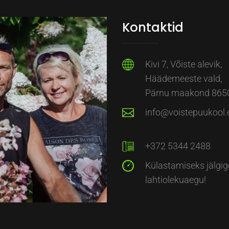
Kontaktid
Kivi 7, Võiste alevik,
Häädemeeste vald,
Pärnu maakond 865
info@voistepuukool.
+372 5344 2488
Külastamiseks jälgig
lahtiolekuaegu!