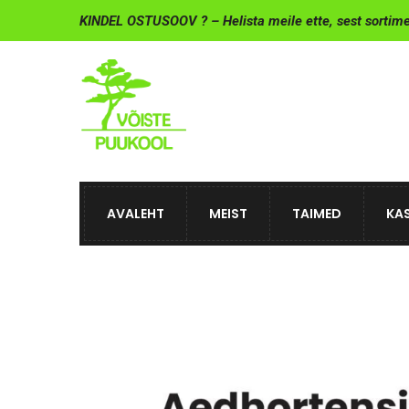
KINDEL OSTUSOOV ? – Helista meile ette, sest sortim
AVALEHT
MEIST
TAIMED
KAS