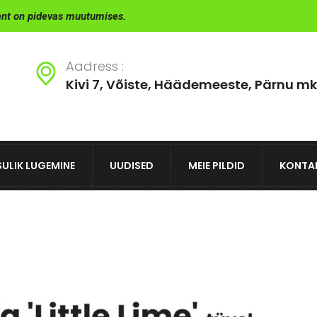
ent on pidevas muutumises.
Aadress :
Kivi 7, Võiste, Häädemeeste, Pärnu mk
ULIK LUGEMINE
UUDISED
MEIE PILDID
KONTA