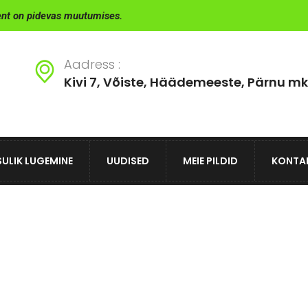
ent on pidevas muutumises.
Aadress :
Kivi 7, Võiste, Häädemeeste, Pärnu mk
ULIK LUGEMINE
UUDISED
MEIE PILDID
KONTA