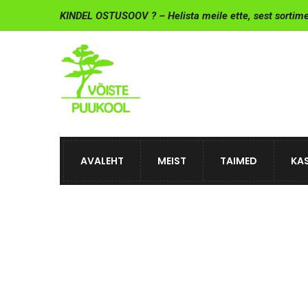
KINDEL OSTUSOOV ? – Helista meile ette, sest sortim
AVALEHT
MEIST
TAIMED
KAS