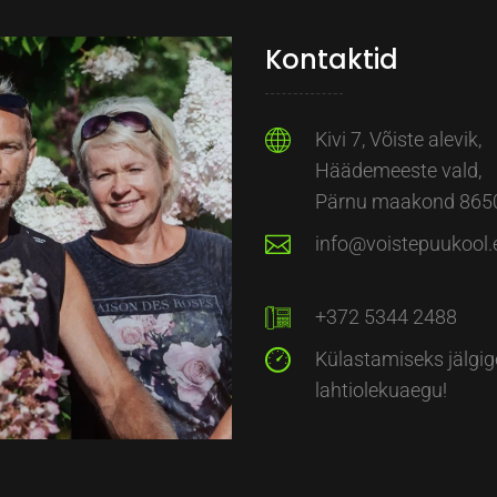
Kontaktid
Kivi 7, Võiste alevik,
Häädemeeste vald,
Pärnu maakond 865
info@voistepuukool.
+372 5344 2488
Külastamiseks jälgig
lahtiolekuaegu!