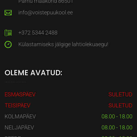
Pärnu maakond 86501
info@voistepuukool.ee
+372 5344 2488
Külastamiseks jälgige lahtiolekuaegu!
OLEME AVATUD:
ESMASPÄEV
SULETUD
TEISIPÄEV
SULETUD
KOLMAPÄEV
08.00 - 18.00
NELJAPÄEV
08.00 - 18.00