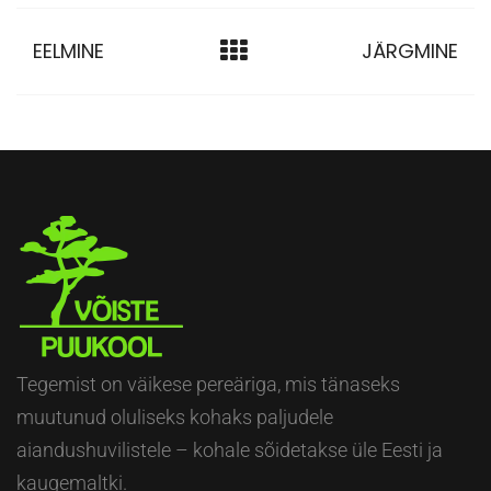
EELMINE
JÄRGMINE
Tegemist on väikese pereäriga, mis tänaseks
muutunud oluliseks kohaks paljudele
aiandushuvilistele – kohale sõidetakse üle Eesti ja
kaugemaltki.