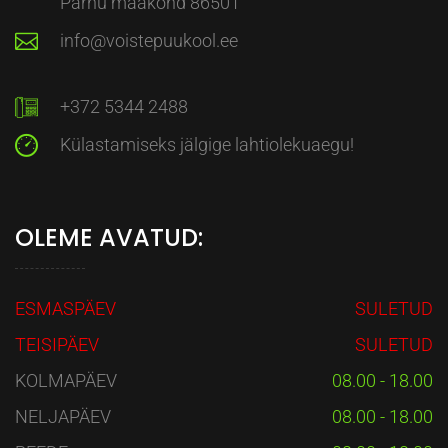
Pärnu maakond 86501
info@voistepuukool.ee
+372 5344 2488
Külastamiseks jälgige lahtiolekuaegu!
OLEME AVATUD:
ESMASPÄEV
SULETUD
TEISIPÄEV
SULETUD
KOLMAPÄEV
08.00 - 18.00
NELJAPÄEV
08.00 - 18.00