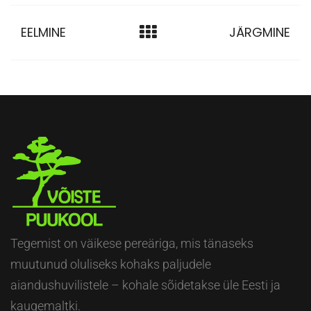
EELMINE
JÄRGMINE
Tegemist on väikese pereäriga, mis tänaseks
muutunud oluliseks kohaks paljudele
aiandushuvilistele – kohale sõidetakse üle Eesti ja
kaugemaltki.