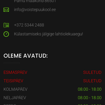
Pärnu maakond 86501
info@voistepuukool.ee
+372 5344 2488
Külastamiseks jälgige lahtiolekuaegu!
OLEME AVATUD:
ESMASPÄEV
SULETUD
TEISIPÄEV
SULETUD
KOLMAPÄEV
08.00 - 18.00
NELJAPÄEV
08.00 - 18.00