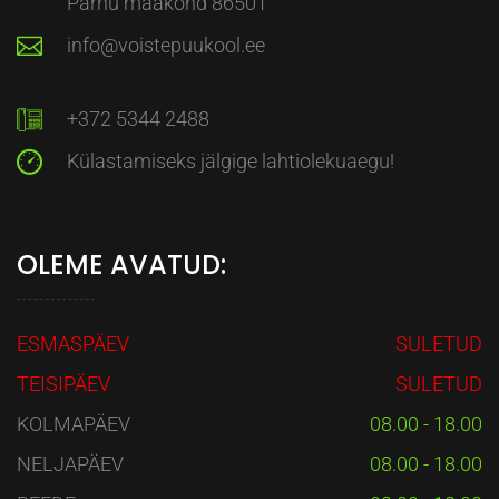
Pärnu maakond 86501
info@voistepuukool.ee
+372 5344 2488
Külastamiseks jälgige lahtiolekuaegu!
OLEME AVATUD:
ESMASPÄEV
SULETUD
TEISIPÄEV
SULETUD
KOLMAPÄEV
08.00 - 18.00
NELJAPÄEV
08.00 - 18.00