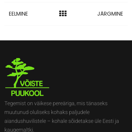
EELMINE
JÄRGMINE
Tegemist on väikese pereäriga, mis tänaseks
muutunud oluliseks kohaks paljudele
aiandushuvilistele – kohale sõidetakse üle Eesti ja
kaugemaltki.