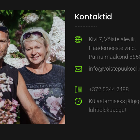
Kontaktid
Kivi 7, Võiste alevik,
Häädemeeste vald,
Pärnu maakond 865
info@voistepuukool.
+372 5344 2488
Külastamiseks jälgig
lahtiolekuaegu!