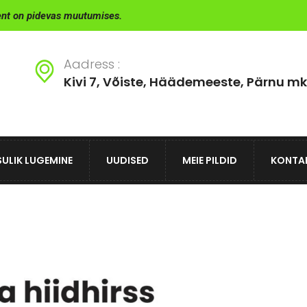
ent on pidevas muutumises.
Aadress :
Kivi 7, Võiste, Häädemeeste, Pärnu mk
ULIK LUGEMINE
UUDISED
MEIE PILDID
KONTA