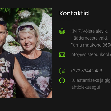
Kontaktid
Kivi 7, Võiste alevik,
Häädemeeste vald,
Pärnu maakond 865
info@voistepuukool.
+372 5344 2488
Külastamiseks jälgig
lahtiolekuaegu!