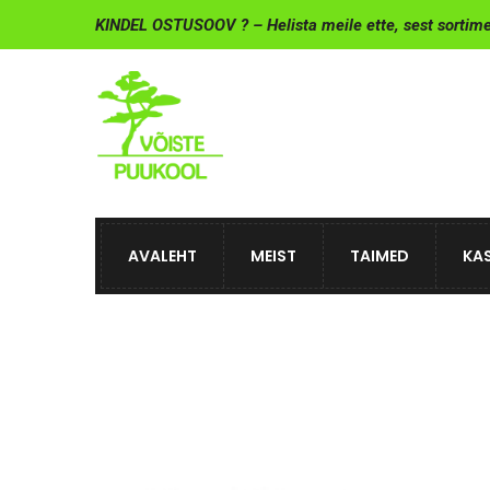
KINDEL OSTUSOOV ? – Helista meile ette, sest sortim
AVALEHT
MEIST
TAIMED
KAS