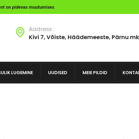
ent on pidevas muutumises.
Aadress :
Kivi 7, Võiste, Häädemeeste, Pärnu mk
ULIK LUGEMINE
UUDISED
MEIE PILDID
KONTA