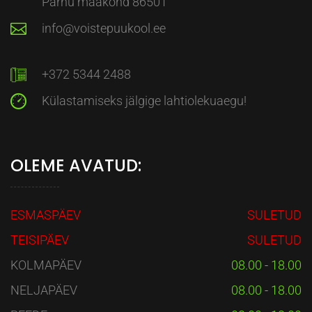
Pärnu maakond 86501
info@voistepuukool.ee
+372 5344 2488
Külastamiseks jälgige lahtiolekuaegu!
OLEME AVATUD:
ESMASPÄEV
SULETUD
TEISIPÄEV
SULETUD
KOLMAPÄEV
08.00 - 18.00
NELJAPÄEV
08.00 - 18.00