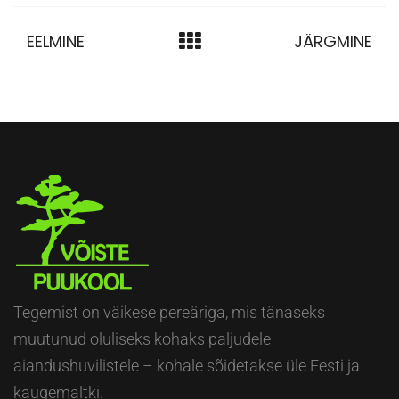
EELMINE
JÄRGMINE
Tegemist on väikese pereäriga, mis tänaseks
muutunud oluliseks kohaks paljudele
aiandushuvilistele – kohale sõidetakse üle Eesti ja
kaugemaltki.