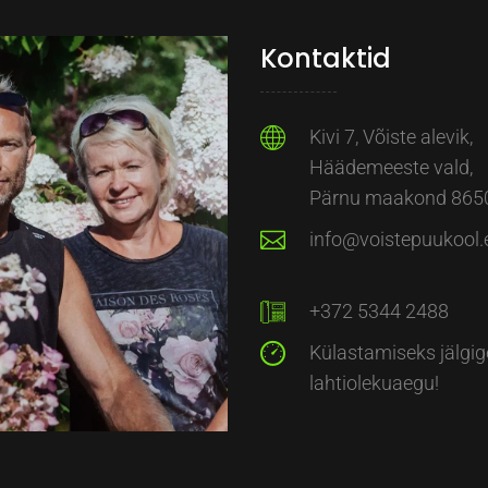
Kontaktid
Kivi 7, Võiste alevik,
Häädemeeste vald,
Pärnu maakond 865
info@voistepuukool.
+372 5344 2488
Külastamiseks jälgig
lahtiolekuaegu!