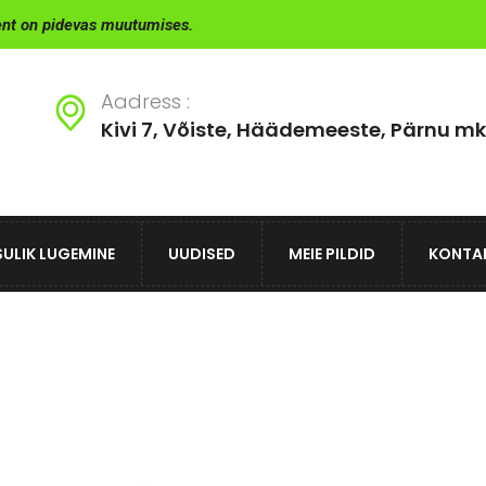
ent on pidevas muutumises.
Aadress :
Kivi 7, Võiste, Häädemeeste, Pärnu mk
ULIK LUGEMINE
UUDISED
MEIE PILDID
KONTA