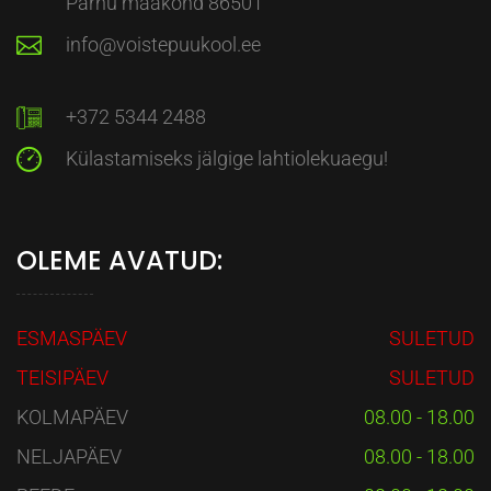
Pärnu maakond 86501
info@voistepuukool.ee
+372 5344 2488
Külastamiseks jälgige lahtiolekuaegu!
OLEME AVATUD:
ESMASPÄEV
SULETUD
TEISIPÄEV
SULETUD
KOLMAPÄEV
08.00 - 18.00
NELJAPÄEV
08.00 - 18.00