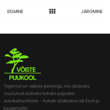
EELMINE
JÄRGMINE
Tegemist on väikese pereäriga, mis tänaseks
muutunud oluliseks kohaks paljudele
aiandushuvilistele – kohale sõidetakse üle Eesti ja
kaugemaltki.