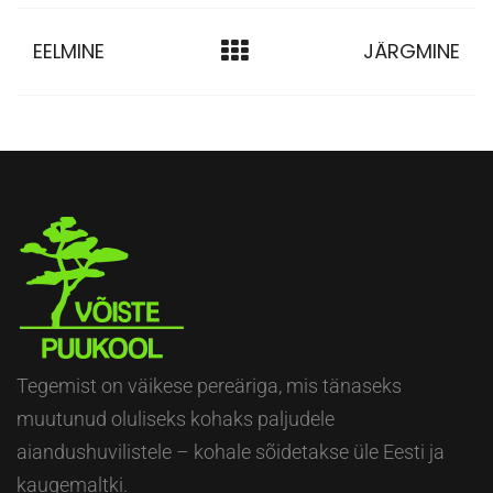
EELMINE
JÄRGMINE
Tegemist on väikese pereäriga, mis tänaseks
muutunud oluliseks kohaks paljudele
aiandushuvilistele – kohale sõidetakse üle Eesti ja
kaugemaltki.