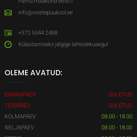
Pärnu maakond 86501
info@voistepuukool.ee
+372 5344 2488
Külastamiseks jälgige lahtiolekuaegu!
OLEME AVATUD:
ESMASPÄEV
SULETUD
TEISIPÄEV
SULETUD
KOLMAPÄEV
08.00 - 18.00
NELJAPÄEV
08.00 - 18.00