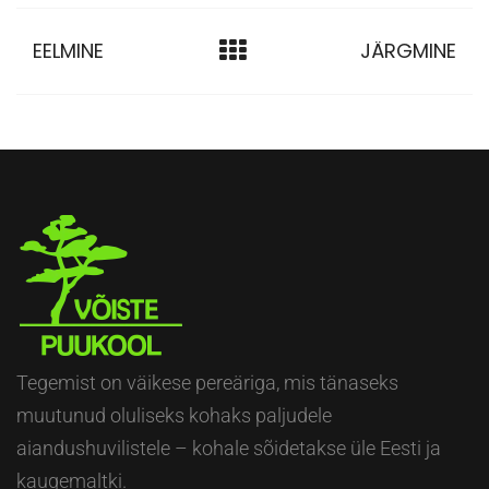
EELMINE
JÄRGMINE
Tegemist on väikese pereäriga, mis tänaseks
muutunud oluliseks kohaks paljudele
aiandushuvilistele – kohale sõidetakse üle Eesti ja
kaugemaltki.