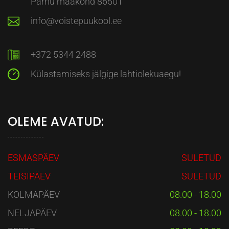
Pärnu maakond 86501
info@voistepuukool.ee
+372 5344 2488
Külastamiseks jälgige lahtiolekuaegu!
OLEME AVATUD:
ESMASPÄEV
SULETUD
TEISIPÄEV
SULETUD
KOLMAPÄEV
08.00 - 18.00
NELJAPÄEV
08.00 - 18.00