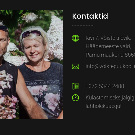
Kontaktid
Kivi 7, Võiste alevik,
Häädemeeste vald,
Pärnu maakond 865
info@voistepuukool.
+372 5344 2488
Külastamiseks jälgig
lahtiolekuaegu!