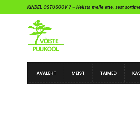
KINDEL OSTUSOOV ? – Helista meile ette, sest sortim
AVALEHT
MEIST
TAIMED
KAS