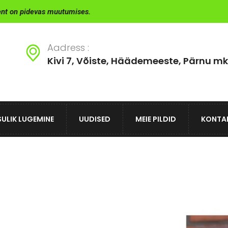
ent on pidevas muutumises.
Aadress :
Kivi 7, Võiste, Häädemeeste, Pärnu mk
ULIK LUGEMINE
UUDISED
MEIE PILDID
KONTA