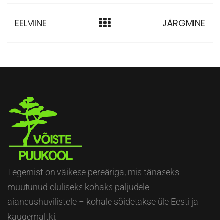
EELMINE
JÄRGMINE
Tegemist on väikese pereäriga, mis tänaseks
muutunud oluliseks kohaks paljudele
aiandushuvilistele – kohale sõidetakse üle Eesti ja
kaugemaltki.