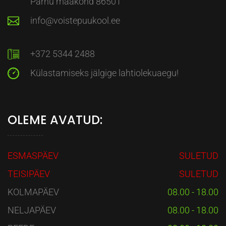
Pärnu maakond 86501
info@voistepuukool.ee
+372 5344 2488
Külastamiseks jälgige lahtiolekuaegu!
OLEME AVATUD:
ESMASPÄEV
SULETUD
TEISIPÄEV
SULETUD
KOLMAPÄEV
08.00 - 18.00
NELJAPÄEV
08.00 - 18.00