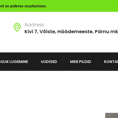
ent on pidevas muutumises.
Aadress :
Kivi 7, Võiste, Häädemeeste, Pärnu mk
ULIK LUGEMINE
UUDISED
MEIE PILDID
KONTA