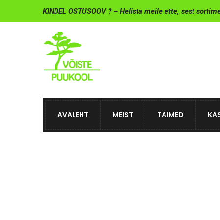
KINDEL OSTUSOOV ? – Helista meile ette, sest sortim
AVALEHT
MEIST
TAIMED
KAS