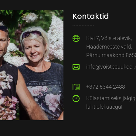
Kontaktid
Kivi 7, Võiste alevik,
Häädemeeste vald,
Pärnu maakond 865
info@voistepuukool.
+372 5344 2488
Külastamiseks jälgig
lahtiolekuaegu!