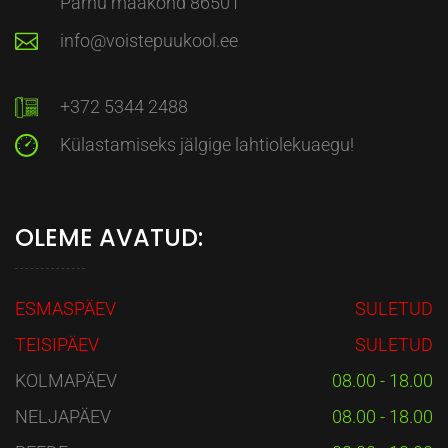
Pärnu maakond 86501
info@voistepuukool.ee
+372 5344 2488
Külastamiseks jälgige lahtiolekuaegu!
OLEME AVATUD:
ESMASPÄEV
SULETUD
TEISIPÄEV
SULETUD
KOLMAPÄEV
08.00 - 18.00
NELJAPÄEV
08.00 - 18.00