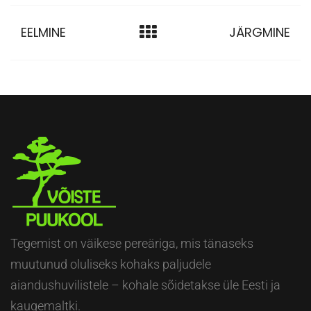
EELMINE
JÄRGMINE
Tegemist on väikese pereäriga, mis tänaseks
muutunud oluliseks kohaks paljudele
aiandushuvilistele – kohale sõidetakse üle Eesti ja
kaugemaltki.