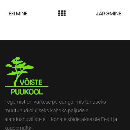
EELMINE
JÄRGMINE
Tegemist on väikese pereäriga, mis tänaseks
muutunud oluliseks kohaks paljudele
aiandushuvilistele – kohale sõidetakse üle Eesti ja
kaugemaltki.