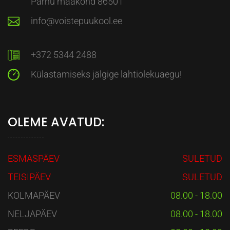
Pärnu maakond 86501
info@voistepuukool.ee
+372 5344 2488
Külastamiseks jälgige lahtiolekuaegu!
OLEME AVATUD:
ESMASPÄEV
SULETUD
TEISIPÄEV
SULETUD
KOLMAPÄEV
08.00 - 18.00
NELJAPÄEV
08.00 - 18.00