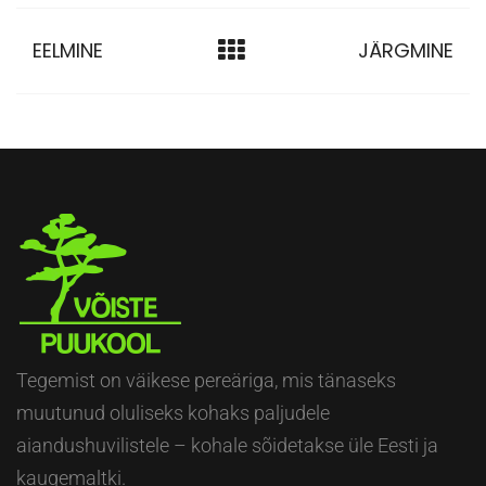
EELMINE
JÄRGMINE
Tegemist on väikese pereäriga, mis tänaseks
muutunud oluliseks kohaks paljudele
aiandushuvilistele – kohale sõidetakse üle Eesti ja
kaugemaltki.