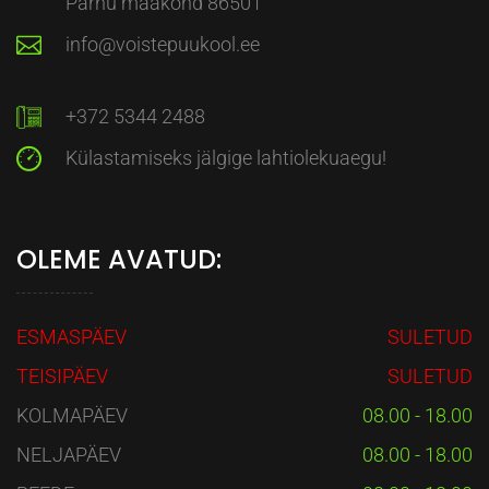
Pärnu maakond 86501
info@voistepuukool.ee
+372 5344 2488
Külastamiseks jälgige lahtiolekuaegu!
OLEME AVATUD:
ESMASPÄEV
SULETUD
TEISIPÄEV
SULETUD
KOLMAPÄEV
08.00 - 18.00
NELJAPÄEV
08.00 - 18.00