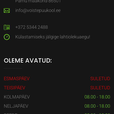
Pärnu maakond 86501
info@voistepuukool.ee
+372 5344 2488
Külastamiseks jälgige lahtiolekuaegu!
OLEME AVATUD:
ESMASPÄEV
SULETUD
TEISIPÄEV
SULETUD
KOLMAPÄEV
08.00 - 18.00
NELJAPÄEV
08.00 - 18.00