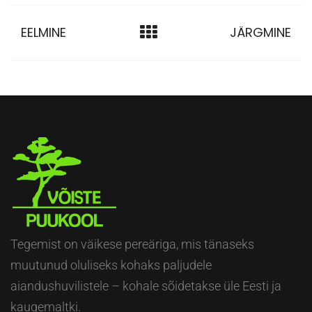
EELMINE
JÄRGMINE
Tegemist on väikese pereäriga, mis tänaseks
muutunud oluliseks kohaks paljudele
aiandushuvilistele – kohale sõidetakse üle Eesti ja
kaugemaltki.