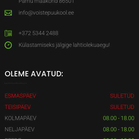
Pärnu maakond 86501
info@voistepuukool.ee
+372 5344 2488
Külastamiseks jälgige lahtiolekuaegu!
OLEME AVATUD:
ESMASPÄEV
SULETUD
TEISIPÄEV
SULETUD
KOLMAPÄEV
08.00 - 18.00
NELJAPÄEV
08.00 - 18.00