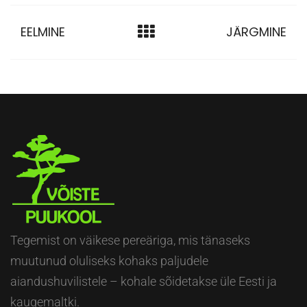
EELMINE
JÄRGMINE
Tegemist on väikese pereäriga, mis tänaseks
muutunud oluliseks kohaks paljudele
aiandushuvilistele – kohale sõidetakse üle Eesti ja
kaugemaltki.