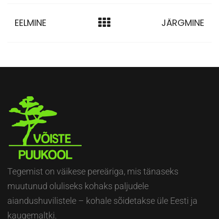
EELMINE
JÄRGMINE
Tegemist on väikese pereäriga, mis tänaseks
muutunud oluliseks kohaks paljudele
aiandushuvilistele – kohale sõidetakse üle Eesti ja
kaugemaltki.