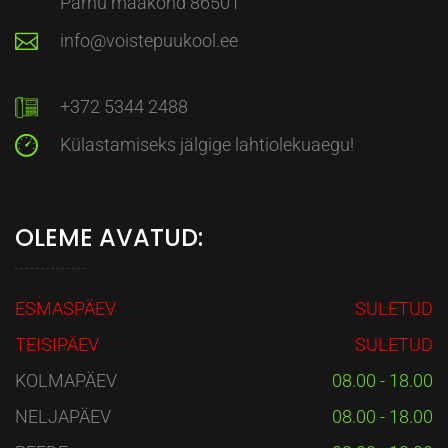
Pärnu maakond 86501
info@voistepuukool.ee
+372 5344 2488
Külastamiseks jälgige lahtiolekuaegu!
OLEME AVATUD:
ESMASPÄEV
SULETUD
TEISIPÄEV
SULETUD
KOLMAPÄEV
08.00 - 18.00
NELJAPÄEV
08.00 - 18.00