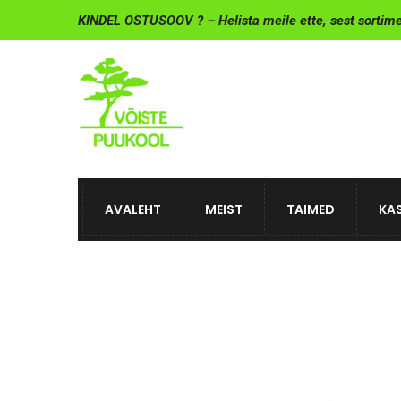
KINDEL OSTUSOOV ? – Helista meile ette, sest sortim
AVALEHT
MEIST
TAIMED
KAS