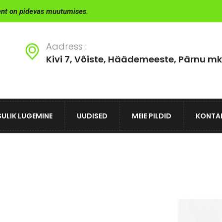
ent on pidevas muutumises.
Aadress :
Kivi 7, Võiste, Häädemeeste, Pärnu mk
ULIK LUGEMINE
UUDISED
MEIE PILDID
KONTA