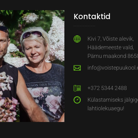
Kontaktid
Kivi 7, Võiste alevik,
Häädemeeste vald,
Pärnu maakond 865
info@voistepuukool.
+372 5344 2488
Külastamiseks jälgig
lahtiolekuaegu!