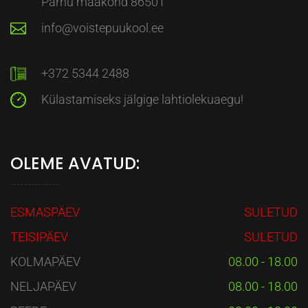
Pärnu maakond 86501
info@voistepuukool.ee
+372 5344 2488
Külastamiseks jälgige lahtiolekuaegu!
OLEME AVATUD:
ESMASPÄEV
SULETUD
TEISIPÄEV
SULETUD
KOLMAPÄEV
08.00 - 18.00
NELJAPÄEV
08.00 - 18.00