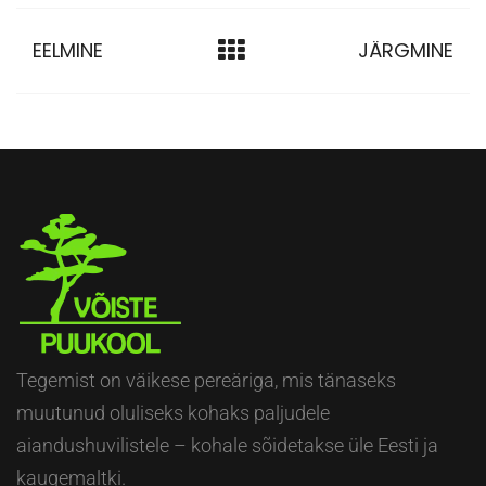
EELMINE
JÄRGMINE
Tegemist on väikese pereäriga, mis tänaseks
muutunud oluliseks kohaks paljudele
aiandushuvilistele – kohale sõidetakse üle Eesti ja
kaugemaltki.