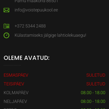
Pärnu maakond 86501
info@voistepuukool.ee
+372 5344 2488
Külastamiseks jälgige lahtiolekuaegu!
OLEME AVATUD:
ESMASPÄEV
SULETUD
TEISIPÄEV
SULETUD
KOLMAPÄEV
08.00 - 18.00
NELJAPÄEV
08.00 - 18.00