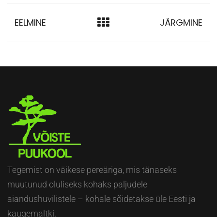
EELMINE
JÄRGMINE
Tegemist on väikese pereäriga, mis tänaseks
muutunud oluliseks kohaks paljudele
aiandushuvilistele – kohale sõidetakse üle Eesti ja
kaugemaltki.