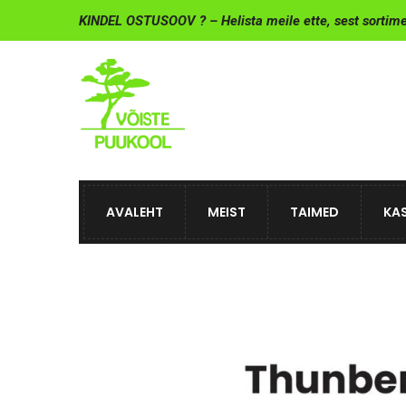
KINDEL OSTUSOOV ? – Helista meile ette, sest sortim
AVALEHT
MEIST
TAIMED
KAS