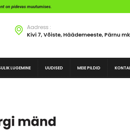
ent on pidevas muutumises.
Aadress :
Kivi 7, Võiste, Häädemeeste, Pärnu mk
ULIK LUGEMINE
UUDISED
MEIE PILDID
KONTA