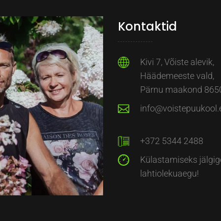
Kontaktid
Kivi 7, Võiste alevik,
Häädemeeste vald,
Pärnu maakond 865
info@voistepuukool.
+372 5344 2488
Külastamiseks jälgig
lahtiolekuaegu!