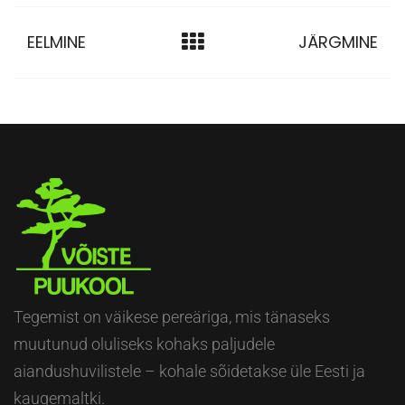
EELMINE
JÄRGMINE
Tegemist on väikese pereäriga, mis tänaseks
muutunud oluliseks kohaks paljudele
aiandushuvilistele – kohale sõidetakse üle Eesti ja
kaugemaltki.