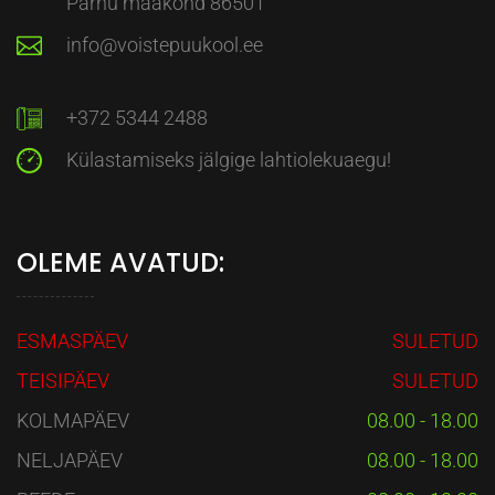
Pärnu maakond 86501
info@voistepuukool.ee
+372 5344 2488
Külastamiseks jälgige lahtiolekuaegu!
OLEME AVATUD:
ESMASPÄEV
SULETUD
TEISIPÄEV
SULETUD
KOLMAPÄEV
08.00 - 18.00
NELJAPÄEV
08.00 - 18.00