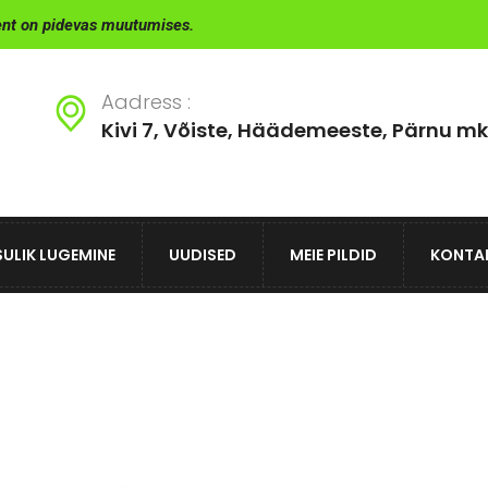
ent on pidevas muutumises.
Aadress :
Kivi 7, Võiste, Häädemeeste, Pärnu mk
ULIK LUGEMINE
UUDISED
MEIE PILDID
KONTA