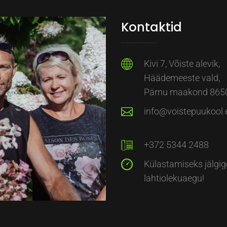
Kontaktid
Kivi 7, Võiste alevik,
Häädemeeste vald,
Pärnu maakond 865
info@voistepuukool.
+372 5344 2488
Külastamiseks jälgig
lahtiolekuaegu!