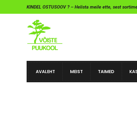
KINDEL OSTUSOOV ? – Helista meile ette, sest sortim
AVALEHT
MEIST
TAIMED
KAS