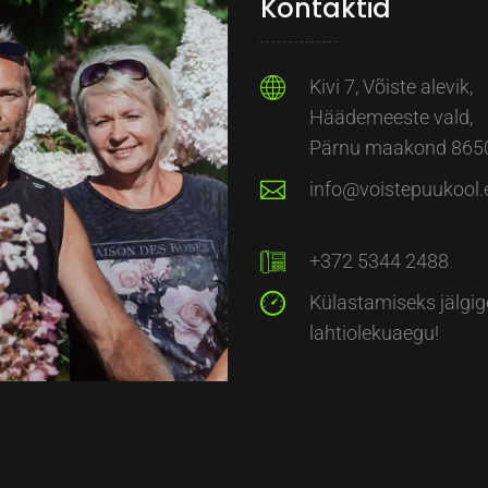
Kontaktid
Kivi 7, Võiste alevik,
Häädemeeste vald,
Pärnu maakond 865
info@voistepuukool.
+372 5344 2488
Külastamiseks jälgig
lahtiolekuaegu!