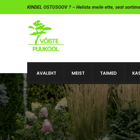
KINDEL OSTUSOOV ? – Helista meile ette, sest sortim
AVALEHT
MEIST
TAIMED
KAS