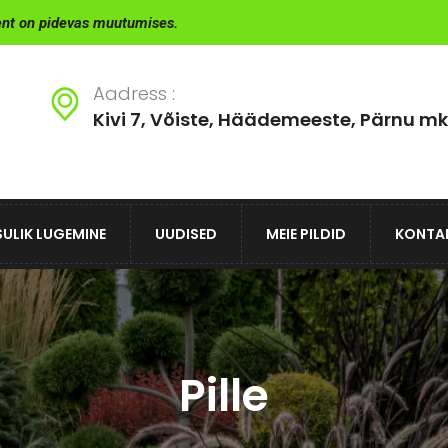
ent on pidevas muutumises.
Aadress :
Kivi 7, Võiste, Häädemeeste, Pärnu mk
ULIK LUGEMINE
UUDISED
MEIE PILDID
KONTA
Pille