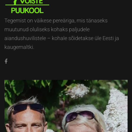
Tegemist on väikese pereäriga, mis tänaseks
muutunud oluliseks kohaks paljudele
aiandushuvilistele – kohale sõidetakse üle Eesti ja
kaugemaltki.