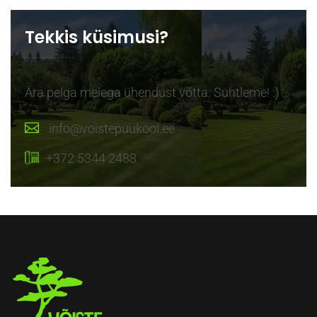
Tekkis küsimusi?
Ära pelga meiega ühendust võtta. Suhtleme! :)
info@voistepuukool.ee
+372 5344 2488