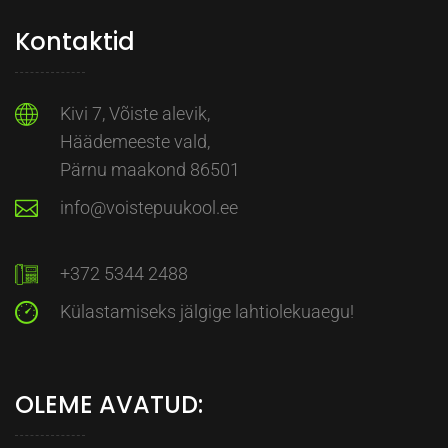
Kontaktid
Kivi 7, Võiste alevik,
Häädemeeste vald,
Pärnu maakond 86501
info@voistepuukool.ee
+372 5344 2488
Külastamiseks jälgige lahtiolekuaegu!
OLEME AVATUD: