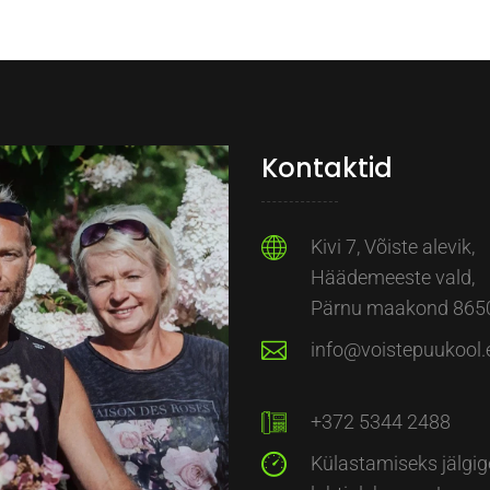
Kontaktid
Kivi 7, Võiste alevik,
Häädemeeste vald,
Pärnu maakond 865
info@voistepuukool.
+372 5344 2488
Külastamiseks jälgig