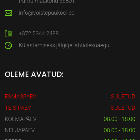
Pärnu maakond 86501
info@voistepuukool.ee
+372 5344 2488
Külastamiseks jälgige lahtiolekuaegu!
OLEME AVATUD:
ESMASPÄEV
SULETUD
TEISIPÄEV
SULETUD
KOLMAPÄEV
08.00 - 18.00
NELJAPÄEV
08.00 - 18.00