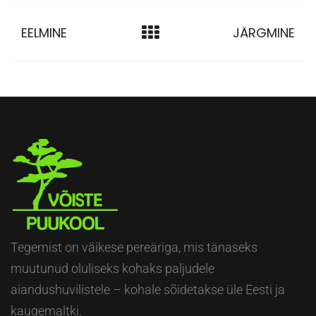
EELMINE
JÄRGMINE
Tegemist on väikese pereäriga, mis tänaseks
muutunud oluliseks kohaks paljudele
aiandushuvilistele – kohale sõidetakse üle Eesti ja
kaugemaltki.