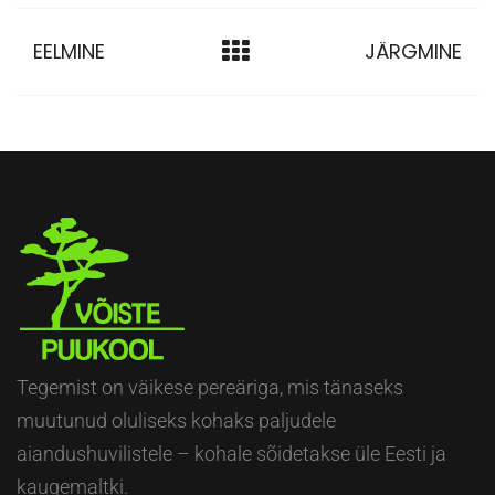
EELMINE
JÄRGMINE
Tegemist on väikese pereäriga, mis tänaseks
muutunud oluliseks kohaks paljudele
aiandushuvilistele – kohale sõidetakse üle Eesti ja
kaugemaltki.