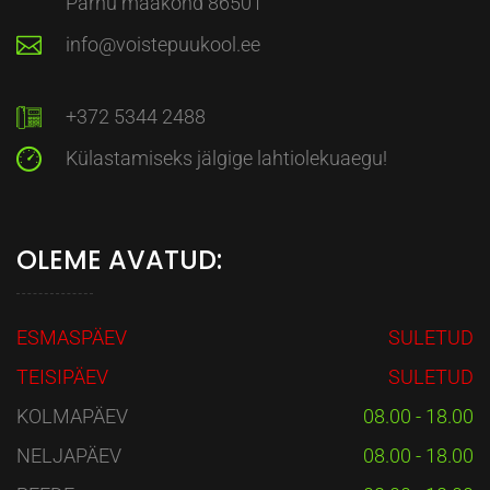
Pärnu maakond 86501
info@voistepuukool.ee
+372 5344 2488
Külastamiseks jälgige lahtiolekuaegu!
OLEME AVATUD:
ESMASPÄEV
SULETUD
TEISIPÄEV
SULETUD
KOLMAPÄEV
08.00 - 18.00
NELJAPÄEV
08.00 - 18.00