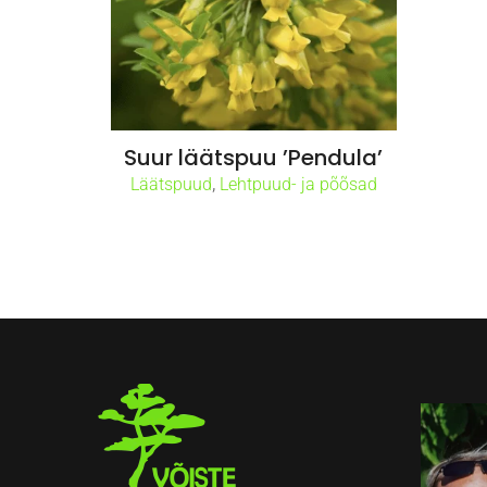
Suur läätspuu ’Pendula’
,
Läätspuud
Lehtpuud- ja põõsad