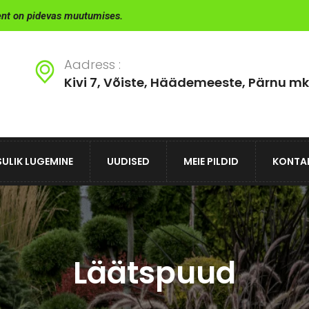
ent on pidevas muutumises.
Aadress :
Kivi 7, Võiste, Häädemeeste, Pärnu mk
ULIK LUGEMINE
UUDISED
MEIE PILDID
KONTA
Läätspuud