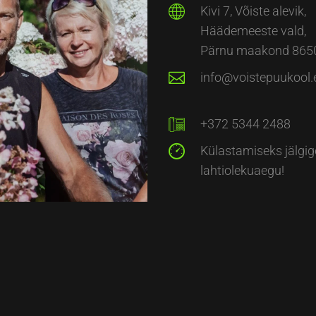
Kivi 7, Võiste alevik,
Häädemeeste vald,
Pärnu maakond 865
info@voistepuukool.
+372 5344 2488
Külastamiseks jälgig
lahtiolekuaegu!