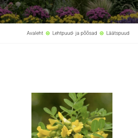
Avaleht
Lehtpuud- ja põõsad
Läätspuud