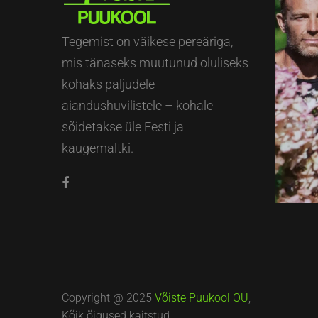
Tegemist on väikese pereäriga,
mis tänaseks muutunud oluliseks
kohaks paljudele
aiandushuvilistele – kohale
sõidetakse üle Eesti ja
kaugemaltki.
Copyright @ 2025
Võiste Puukool OÜ
,
Kõik õigused kaitstud