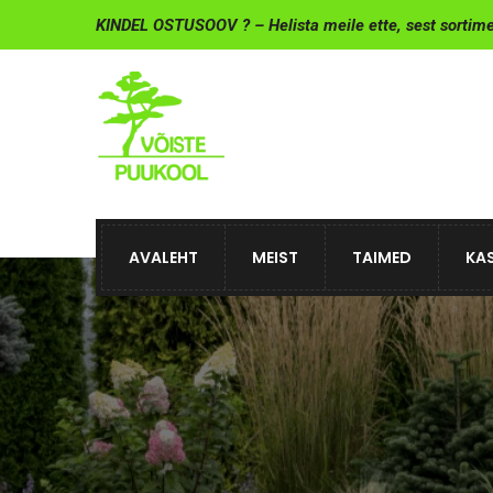
KINDEL OSTUSOOV ? – Helista meile ette, sest sortim
AVALEHT
MEIST
TAIMED
KAS