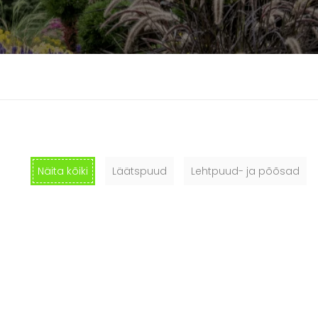
Näita kõiki
Läätspuud
Lehtpuud- ja põõsad