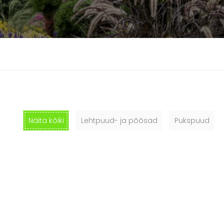
Näita kõiki
Lehtpuud- ja põõsad
Pukspuud