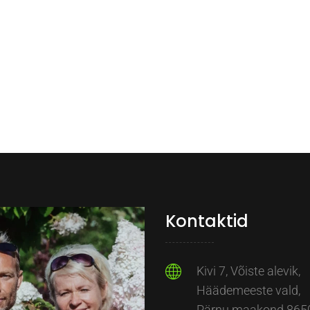
Kontaktid
Kivi 7, Võiste alevik,
Häädemeeste vald,
Pärnu maakond 865