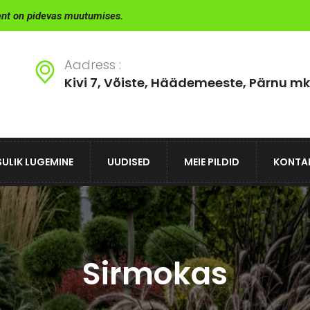
ent on pidevas muutumises.
Aadress :
Kivi 7, Võiste, Häädemeeste, Pärnu mk
ULIK LUGEMINE
UUDISED
MEIE PILDID
KONTA
Sirmokas