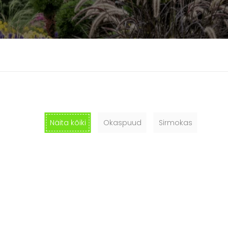
Näita kõiki
Okaspuud
Sirmokas