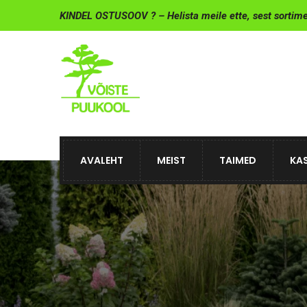
KINDEL OSTUSOOV ? – Helista meile ette, sest sortim
AVALEHT
MEIST
TAIMED
KAS