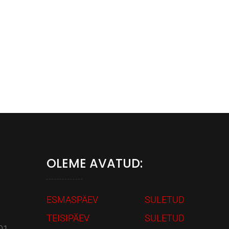
OLEME AVATUD:
ESMASPÄEV
SULETUD
TEISIPÄEV
SULETUD
01