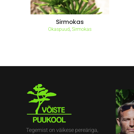
Sirmokas
,
Okaspuud
Sirmokas
Tegemist on väikese pereäriga,