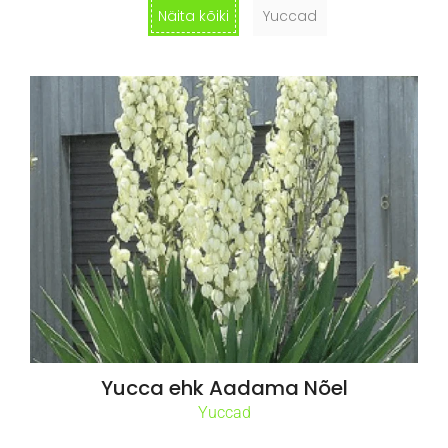
Näita kõiki
Yuccad
Yucca ehk Aadama Nõel
Yuccad