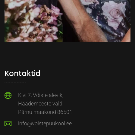
Kontaktid
Kivi 7, Võiste alevik,
Häädemeeste vald,
Pärnu maakond 86501
info@voistepuukool.ee