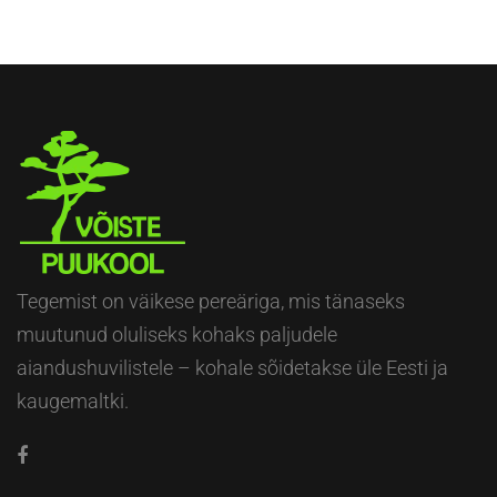
Tegemist on väikese pereäriga, mis tänaseks
muutunud oluliseks kohaks paljudele
aiandushuvilistele – kohale sõidetakse üle Eesti ja
kaugemaltki.