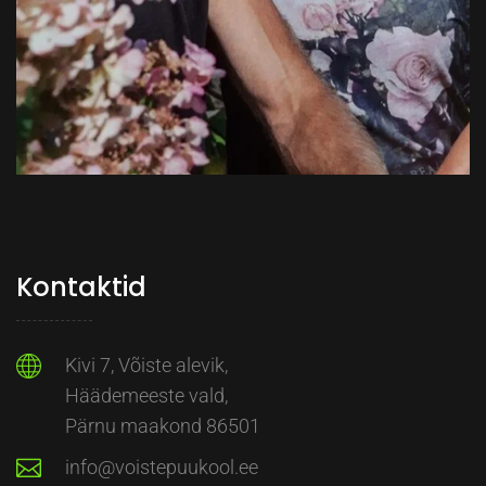
Kontaktid
Kivi 7, Võiste alevik,
Häädemeeste vald,
Pärnu maakond 86501
info@voistepuukool.ee