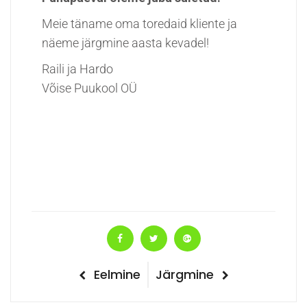
Meie täname oma toredaid kliente ja
näeme järgmine aasta kevadel!
Raili ja Hardo
Võise Puukool OÜ
Navigeerimine
Eelmine
Järgmine
Eelmine
Järgmine
postitus
postitus