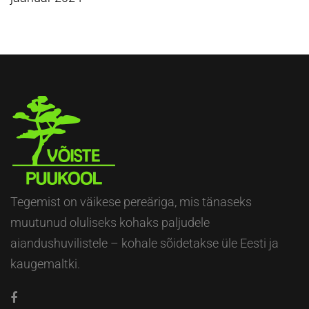
Tegemist on väikese pereäriga, mis tänaseks
muutunud oluliseks kohaks paljudele
aiandushuvilistele – kohale sõidetakse üle Eesti ja
kaugemaltki.