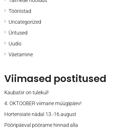
Taimede hooldus
Tööriistad
Uncategorized
Üritused
Uudis
Väetamine
Viimased postitused
Kaubatiir on tulekul!
4. OKTOOBER viimane müügipäev!
Hortensiate nädal 13.-16.august
Pööripäeval pöörame hinnad alla