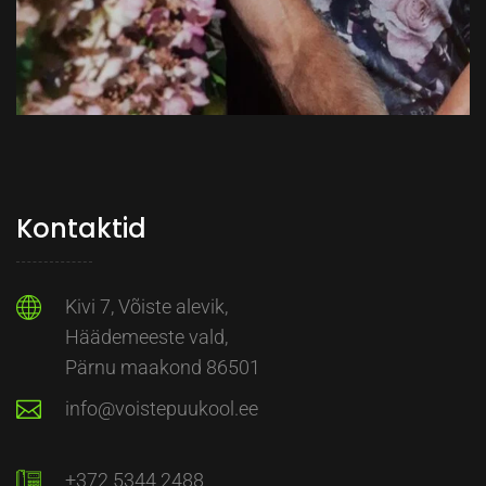
Kontaktid
Kivi 7, Võiste alevik,
Häädemeeste vald,
Pärnu maakond 86501
info@voistepuukool.ee
+372 5344 2488