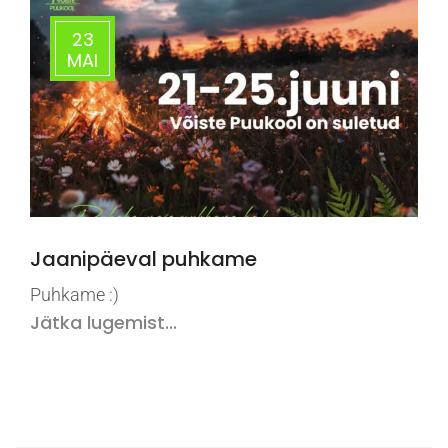
23
MAI
Jaanipäeval puhkame
Puhkame :)
Jätka lugemist...