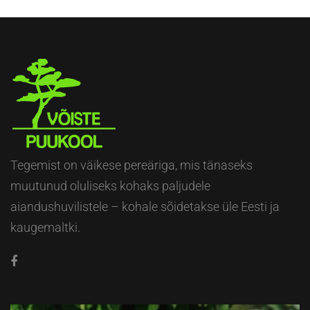
Tegemist on väikese pereäriga, mis tänaseks
muutunud oluliseks kohaks paljudele
aiandushuvilistele – kohale sõidetakse üle Eesti ja
kaugemaltki.