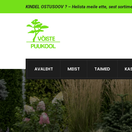
KINDEL OSTUSOOV ? – Helista meile ette, sest sortim
AVALEHT
MEIST
TAIMED
KAS