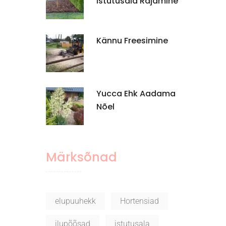
Istutusala Rajamine
Kännu Freesimine
Yucca Ehk Aadama
Nõel
Märksõnad
elupuuhekk
Hortensiad
ilupõõsad
istutusala