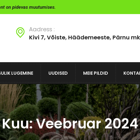
ent on pidevas muutumises.
Aadress :
Kivi 7, Võiste, Häädemeeste, Pärnu mk
ULIK LUGEMINE
UUDISED
MEIE PILDID
KONTA
Kuu:
Veebruar 2024