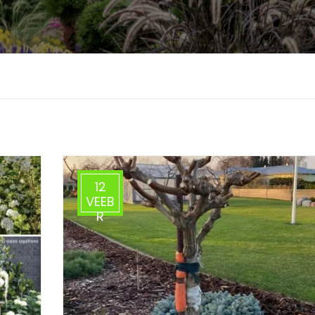
12
VEEB
R