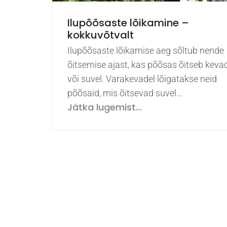
Ilupõõsaste lõikamine –
kokkuvõtvalt
Ilupõõsaste lõikamise aeg sõltub nende
õitsemise ajast, kas põõsas õitseb keva
või suvel. Varakevadel lõigatakse neid
põõsaid, mis õitsevad suvel…
Jätka lugemist...