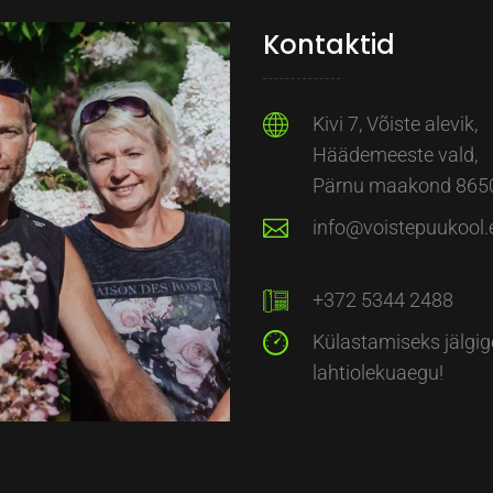
Kontaktid
Kivi 7, Võiste alevik,
Häädemeeste vald,
Pärnu maakond 865
info@voistepuukool.
+372 5344 2488
Külastamiseks jälgig
lahtiolekuaegu!