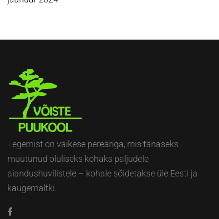
Tegemist on väikese pereäriga, mis tänaseks
muutunud oluliseks kohaks paljudele
aiandushuvilistele – kohale sõidetakse üle Eesti ja
kaugemaltki.