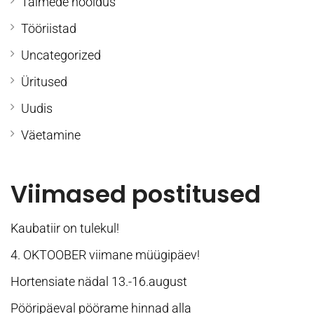
Taimede hooldus
Tööriistad
Uncategorized
Üritused
Uudis
Väetamine
Viimased postitused
Kaubatiir on tulekul!
4. OKTOOBER viimane müügipäev!
Hortensiate nädal 13.-16.august
Pööripäeval pöörame hinnad alla