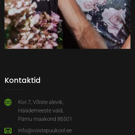
Kontaktid
Kivi 7, Võiste alevik,
Häädemeeste vald,
Pärnu maakond 86501
info@voistepuukool.ee