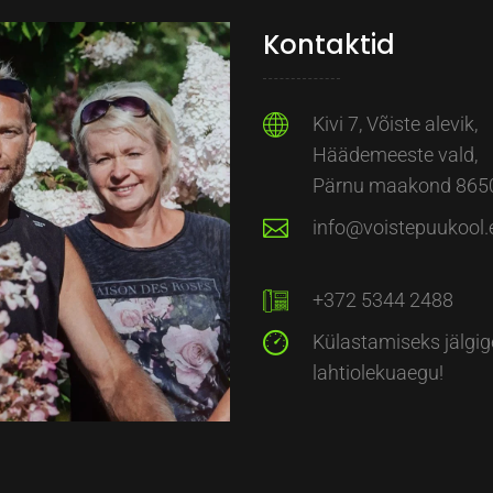
Kontaktid
Kivi 7, Võiste alevik,
Häädemeeste vald,
Pärnu maakond 865
info@voistepuukool.
+372 5344 2488
Külastamiseks jälgig
lahtiolekuaegu!