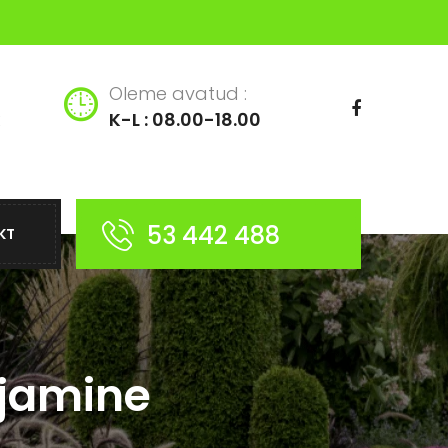
Oleme avatud :
K-L : 08.00-18.00
53 442 488
KT
ajamine