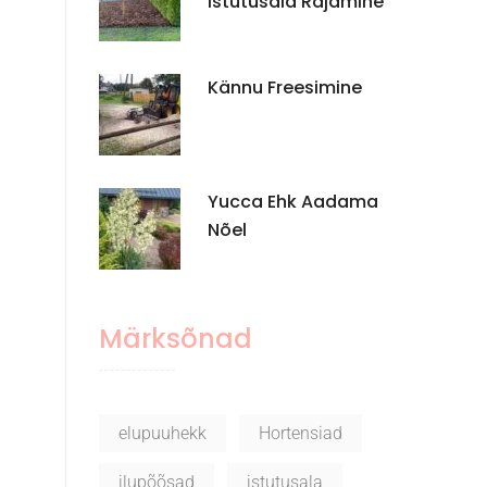
Istutusala Rajamine
Kännu Freesimine
Yucca Ehk Aadama
Nõel
Märksõnad
elupuuhekk
Hortensiad
ilupõõsad
istutusala