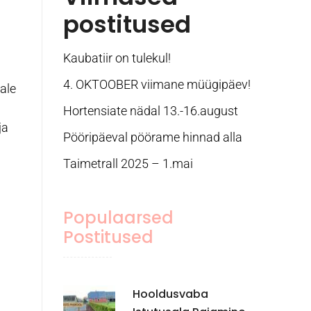
postitused
Kaubatiir on tulekul!
4. OKTOOBER viimane müügipäev!
ale
Hortensiate nädal 13.-16.august
ja
Pööripäeval pöörame hinnad alla
Taimetrall 2025 – 1.mai
Populaarsed
Postitused
Hooldusvaba