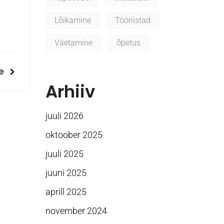
Lõikamine
Tööriistad
Väetamine
õpetus
mine
e
e
Arhiiv
juuli 2026
oktoober 2025
juuli 2025
juuni 2025
aprill 2025
november 2024