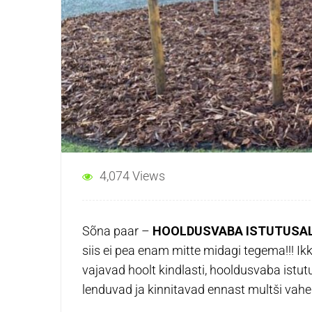
4,074 Views
Sõna paar –
HOOLDUSVABA ISTUTUSA
siis ei pea enam mitte midagi tegema!!! I
vajavad hoolt kindlasti, hooldusvaba istu
lenduvad ja kinnitavad ennast multši vahel