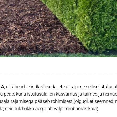
LA
, ei tähenda kindlasti seda, et kui rajame sellise istutusal
kka peab, kuna istutusalal on kasvamas ju taimed ja nema
tusala rajamisega pääseb rohimisest (olgugi, et seemned, 
e, neid tuleb ikka aeg ajalt välja tõmbamas käia).