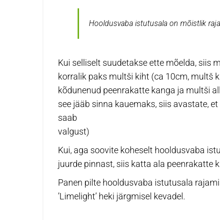
Hooldusvaba istutusala on mõistlik raja
Kui
selliselt suudetakse ette mõelda, siis
korralik paks multši kiht (ca 10cm, multš 
kõdunenud peenrakatte kanga ja multši all.
see jääb sinna kauemaks, siis avastate, e
saab
valgust)
Kui, aga soovite koheselt hooldusvaba istu
juurde pinnast, siis katta ala peenrakatte
Panen pilte hooldusvaba istutusala rajami
’Limelight’
heki järgmisel kevadel.