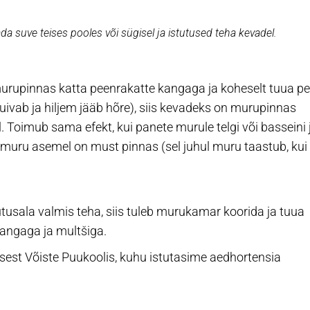
da suve teises pooles või sügisel ja istutused teha kevadel.
 murupinnas katta peenrakatte kangaga ja koheselt tuua pe
kuivab ja hiljem jääb hõre), siis kevadeks on murupinnas
 Toimub sama efekt, kui panete murule telgi või basseini 
t muru asemel on must pinnas (sel juhul muru taastub, kui
tusala valmis teha, siis tuleb murukamar koorida ja tuua
 kangaga ja multšiga.
sest Võiste Puukoolis, kuhu istutasime aedhortensia