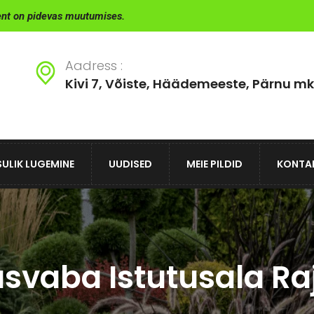
ent on pidevas muutumises.
Aadress :
Kivi 7, Võiste, Häädemeeste, Pärnu mk
ULIK LUGEMINE
UUDISED
MEIE PILDID
KONTA
svaba Istutusala R