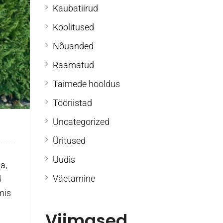
Kaubatiirud
Koolitused
Nõuanded
Raamatud
Taimede hooldus
Tööriistad
Uncategorized
Üritused
Uudis
a,
Väetamine
d
mis
Viimased