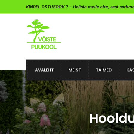
KINDEL OSTUSOOV ? – Helista meile ette, sest sortim
AVALEHT
MEIST
TAIMED
KAS
Hooldu