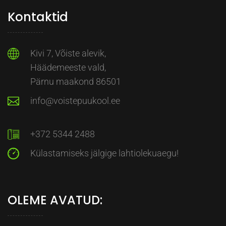
Kontaktid
Kivi 7, Võiste alevik,
Häädemeeste vald,
Pärnu maakond 86501
info@voistepuukool.ee
+372 5344 2488
Külastamiseks jälgige lahtiolekuaegu!
OLEME AVATUD: