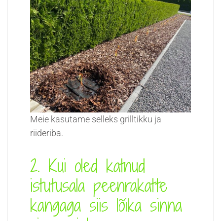
Meie kasutame selleks grilltikku ja
riideriba.
2. Kui oled katnud
istutusala peenrakatte
kangaga siis lõika sinna