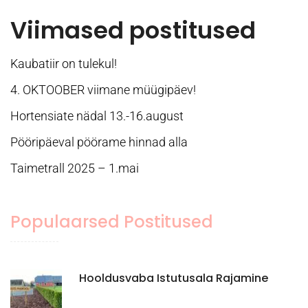
Viimased postitused
Kaubatiir on tulekul!
4. OKTOOBER viimane müügipäev!
Hortensiate nädal 13.-16.august
Pööripäeval pöörame hinnad alla
Taimetrall 2025 – 1.mai
Populaarsed Postitused
Hooldusvaba Istutusala Rajamine