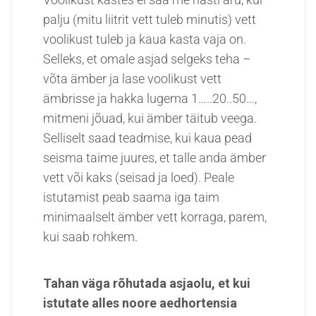
palju (mitu liitrit vett tuleb minutis) vett
voolikust tuleb ja kaua kasta vaja on.
Selleks, et omale asjad selgeks teha –
võta ämber ja lase voolikust vett
ämbrisse ja hakka lugema 1…..20..50…,
mitmeni jõuad, kui ämber täitub veega.
Selliselt saad teadmise, kui kaua pead
seisma taime juures, et talle anda ämber
vett või kaks (seisad ja loed). Peale
istutamist peab saama iga taim
minimaalselt ämber vett korraga, parem,
kui saab rohkem.
Tahan väga rõhutada asjaolu, et kui
istutate alles noore aedhortensia