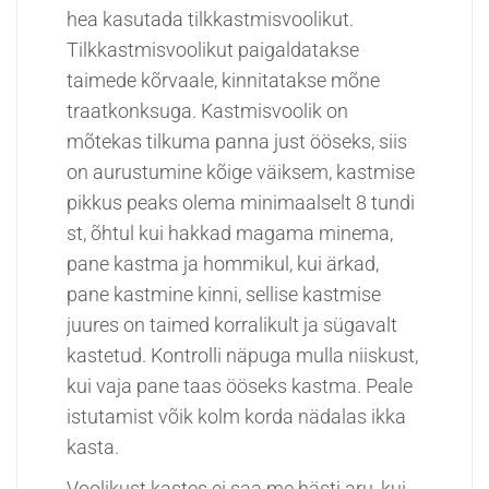
hea kasutada tilkkastmisvoolikut.
Tilkkastmisvoolikut paigaldatakse
taimede kõrvaale, kinnitatakse mõne
traatkonksuga. Kastmisvoolik on
mõtekas tilkuma panna just ööseks, siis
on aurustumine kõige väiksem, kastmise
pikkus peaks olema minimaalselt 8 tundi
st, õhtul kui hakkad magama minema,
pane kastma ja hommikul, kui ärkad,
pane kastmine kinni, sellise kastmise
juures on taimed korralikult ja sügavalt
kastetud. Kontrolli näpuga mulla niiskust,
kui vaja pane taas ööseks kastma. Peale
istutamist võik kolm korda nädalas ikka
kasta.
Voolikust kastes ei saa me hästi aru, kui