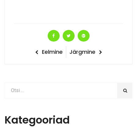
Navigeerimine
Eelmine
Järgmine
Eelmine
Järgmine
postitus
postitus
Kategooriad