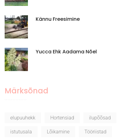
Kännu Freesimine
Yucca Ehk Aadama Nõel
Märksõnad
elupuuhekk
Hortensiad
ilupõõsad
istutusala
Lõikamine
Tööriistad