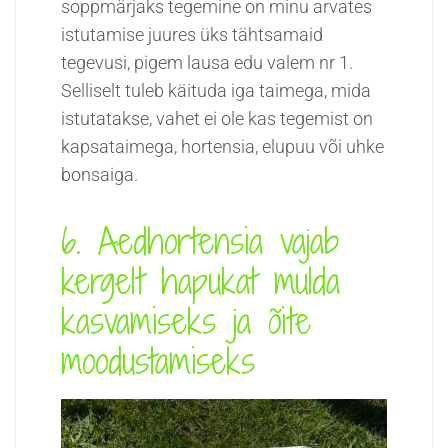
soppmärjaks tegemine on minu arvates
istutamise juures üks tähtsamaid
tegevusi, pigem lausa edu valem nr 1.
Selliselt tuleb käituda iga taimega, mida
istutatakse, vahet ei ole kas tegemist on
kapsataimega, hortensia, elupuu või uhke
bonsaiga.
6. Aedhortensia vajab
kergelt hapukat mulda
kasvamiseks ja õite
moodustamiseks