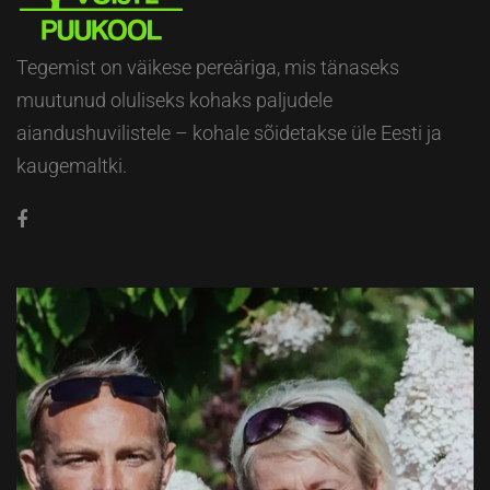
Tegemist on väikese pereäriga, mis tänaseks
muutunud oluliseks kohaks paljudele
aiandushuvilistele – kohale sõidetakse üle Eesti ja
kaugemaltki.