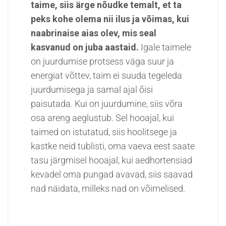
taime, siis ärge nõudke temalt, et ta
peks kohe olema nii ilus ja võimas, kui
naabrinaise aias olev, mis seal
kasvanud on juba aastaid.
Igale taimele
on juurdumise protsess väga suur ja
energiat võttev, taim ei suuda tegeleda
juurdumisega ja samal ajal õisi
paisutada. Kui on juurdumine, siis võra
osa areng aeglustub. Sel hooajal, kui
taimed on istutatud, siis hoolitsege ja
kastke neid tublisti, oma vaeva eest saate
tasu järgmisel hooajal, kui aedhortensiad
kevadel oma pungad avavad, siis saavad
nad näidata, milleks nad on võimelised.