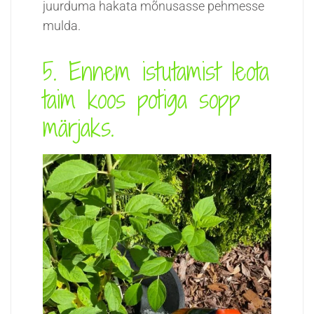
juurduma hakata mõnusasse pehmesse
mulda.
5. Ennem istutamist leota
taim koos potiga sopp
märjaks.