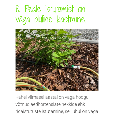
8. Peale istutamist on
väga oluline kastmine.
Kahel viimasel aastal on väga hoogu
võtnud aedhortensiate hekkide ehk
ridaistutuste istutamine, sel juhul on väga