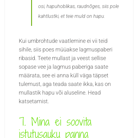
osi, hapuhoblikas, raudnõges, siis pole
kahtlustki, et teie muld on hapu.
Kui umbrohtude vaatlemine ei vii teid
sihile, siis poes müüakse lagmuspaberi
ribasid. Teete mullast ja veest sellise
sopase vee ja lagmus paberiga saate
määrata, see ei anna küll väga täpset
tulemust, aga teada saate ikka, kas on
mullastik hapu või aluseline. Head
katsetamist.
7. Mina ei soovita
istutusauku panna