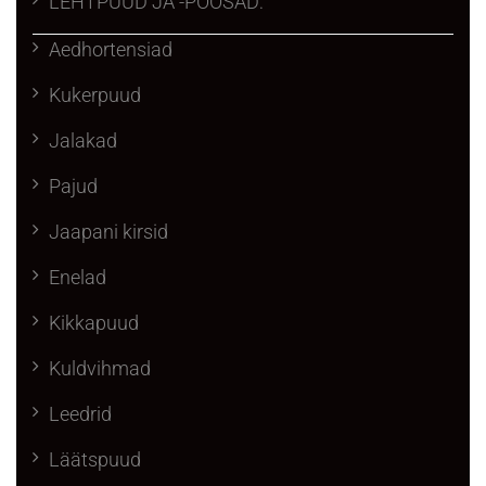
LEHTPUUD JA -PÕÕSAD:
Aedhortensiad
Kukerpuud
Jalakad
Pajud
Jaapani kirsid
Enelad
Kikkapuud
Kuldvihmad
Leedrid
Läätspuud