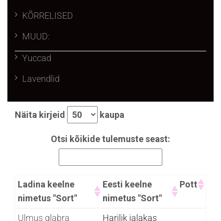
KÕRRELISED
MUUD:
Yuccad
Lavendlid
Näita kirjeid
kaupa
Otsi kõikide tulemuste seast:
Ladina keelne
Eesti keelne
Pott
nimetus "Sort"
nimetus "Sort"
Ladina keelne
Eesti keelne
Pott
Ulmus glabra
Harilik jalakas