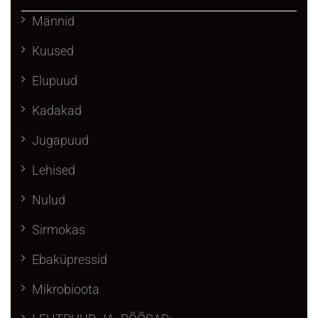
Männid
Kuused
Elupuud
Kadakad
Jugapuud
Lehised
Nulud
Sirmokas
Ebaküpressid
Mikrobioota