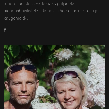
muutunud oluliseks kohaks paljudele
aiandushuvilistele – kohale sõidetakse üle Eesti ja
kaugemaltki.