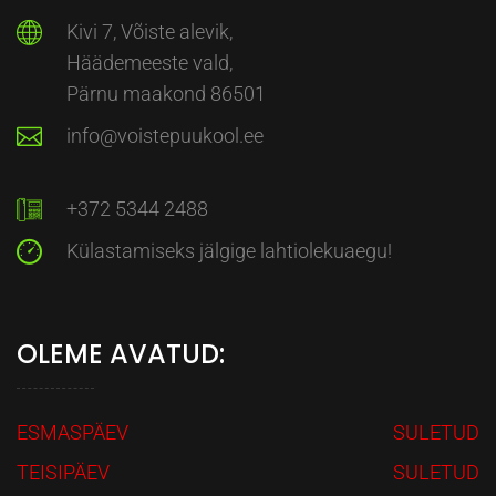
Kivi 7, Võiste alevik,
Häädemeeste vald,
Pärnu maakond 86501
info@voistepuukool.ee
+372 5344 2488
Külastamiseks jälgige lahtiolekuaegu!
OLEME AVATUD:
ESMASPÄEV
SULETUD
TEISIPÄEV
SULETUD