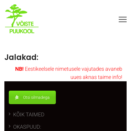
Jalakad:
NB!
Eesti
keelsele nimetusele vajutades avaneb
uues aknas taime info!
Otsi silmadega
KÕIK TAIMED
OKASPUUD: