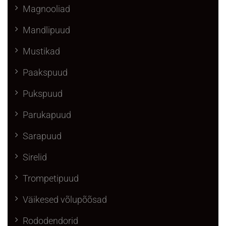
Magnooliad
Mandlipuud
Mustikad
Paakspuud
Pukspuud
Parukapuud
Sarapuud
Sirelid
Trompetipuud
Väikesed võlupõõsad
Rododendorid