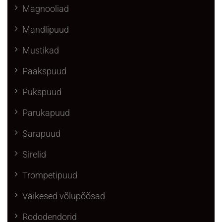
Magnooliad
Mandlipuud
Mustikad
Paakspuud
Pukspuud
Parukapuud
Sarapuud
Sirelid
Trompetipuud
Väikesed võlupõõsad
Rododendorid