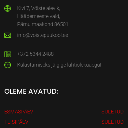
Kivi 7, Võiste alevik,
Häädemeeste vald,
Pärnu maakond 86501
info@voistepuukool.ee
+372 5344 2488
Külastamiseks jälgige lahtiolekuaegu!
OLEME AVATUD:
ESMASPÄEV
SULETUD
TEISIPÄEV
SULETUD