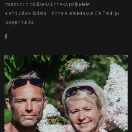
muutunud oluliseks kohaks paljudele
aiandushuvilistele – kohale sõidetakse üle Eesti ja
kaugemaltki.