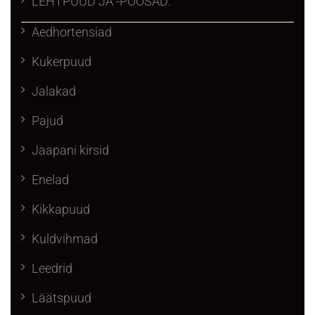
LEHTPUUD JA -PÕÕSAD:
Aedhortensiad
Kukerpuud
Jalakad
Pajud
Jaapani kirsid
Enelad
Kikkapuud
Kuldvihmad
Leedrid
Läätspuud