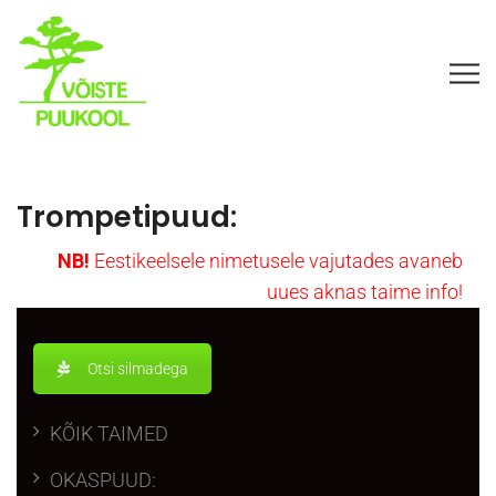
Trompetipuud:
NB!
Eesti
keelsele nimetusele vajutades avaneb
uues aknas taime info!
Otsi silmadega
KÕIK TAIMED
OKASPUUD: