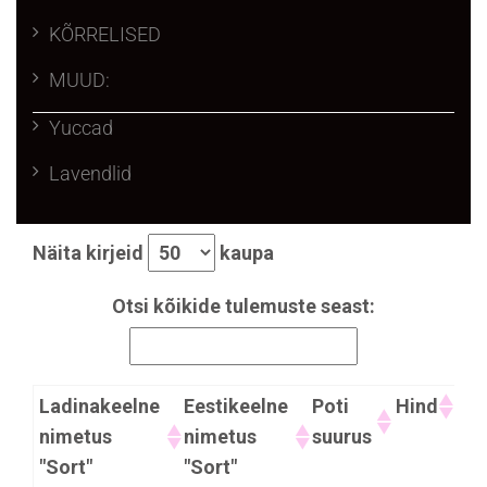
KÕRRELISED
MUUD:
Yuccad
Lavendlid
Näita kirjeid
kaupa
Otsi kõikide tulemuste seast:
Ladinakeelne
Eestikeelne
Poti
Hind
nimetus
nimetus
suurus
"Sort"
"Sort"