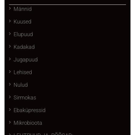
Männid
Kuused
Elupuud
Kadakad
Jugapuud
Lehised
Nulud
Sirmokas
Ebaküpressid
Mikrobioota